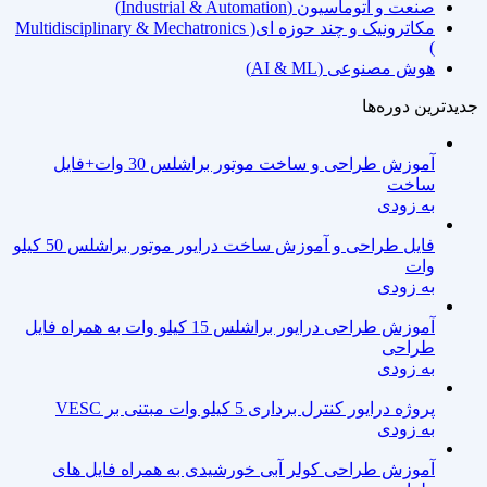
صنعت و اتوماسیون (Industrial & Automation)
مکاترونیک و چند حوزه ای( Multidisciplinary & Mechatronics
)
هوش مصنوعی (AI & ML)
جدیدترین دوره‌ها
آموزش طراحی و ساخت موتور براشلس 30 وات+فایل
ساخت
به زودی
فایل طراحی و آموزش ساخت درایور موتور براشلس 50 کیلو
وات
به زودی
آموزش طراحی درایور براشلس 15 کیلو وات به همراه فایل
طراحی
به زودی
پروژه درایور کنترل برداری 5 کیلو وات مبتنی بر VESC
به زودی
آموزش طراحی کولر آبی خورشیدی به همراه فایل های