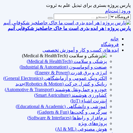
پارس پروژه بستری برای تبدیل علم به ثروت
ورود | ثبت‌نام
پارس پروژه | هر ایده بذری است ما خاک حاصلخیز شکوفایی آنیم
خانه
فروشگاه
ایده های کسب و کار و آموزش تخصصی
پزشکی و سلامت (Medical & HealthTech)
صنعت و اتوماسیون (Industrial & Automation)
انرژی و برق قدرت (Energy & Power)
الکترونیک عمومی و آزمایشگاهی (General Electronics)
رباتیک و کنترل حرکت (Robotics & Motion)
جدید
خودرو و حمل‌ونقل هوشمند (Automotive & Transport)
کشاورزی هوشمند (Smart Agriculture)
اینترنت اشیاء (IoT)
آموزشی و دانشگاهی (Educational & Academic)
سرگرمی و گجت‌ها (Gadgets & Fun)
نرم‌افزار و رابط‌ها (Software & Interfaces)
پروژه‌های ویژه
هوش مصنوعی (AI & ML)