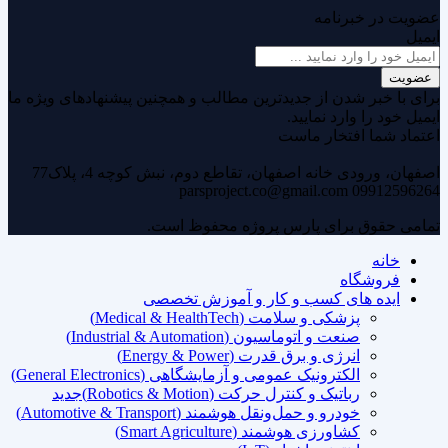
عضویت در خبرنامه
ایمیل
عضویت
برای با خبر شدن از جدیدترین مطالب و همچنین پیشنهادهای ویژه ما
ایمیل خود را وارد نمایید.
اعتماد شما افتخار ماست
اصفهان، ورودی خانه اصفهان، تقاطع دوم، نبش کوچه 4، پلاک77
parsproject.co@gmail.com
09912596264
تمامی حقوق برای پارس پروژه محفوظ است.
خانه
فروشگاه
ایده های کسب و کار و آموزش تخصصی
پزشکی و سلامت (Medical & HealthTech)
صنعت و اتوماسیون (Industrial & Automation)
انرژی و برق قدرت (Energy & Power)
الکترونیک عمومی و آزمایشگاهی (General Electronics)
رباتیک و کنترل حرکت (Robotics & Motion)
جدید
خودرو و حمل‌ونقل هوشمند (Automotive & Transport)
کشاورزی هوشمند (Smart Agriculture)