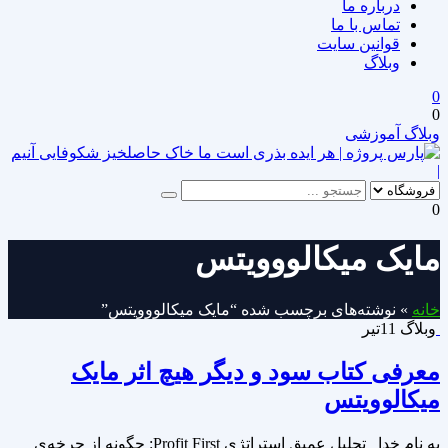
درباره ما
تماس با ما
قوانین سایت
وبلاگ
0
0
وبلاگ آموزشی
|
0
مایک میکالووویتس
خانه
»
نوشته‌های برچسب شده “مایک میکالووویتس”
وبلاگ
11
تیر
معرفی کتاب سود و دیگر هیچ اثر مایک
میکالوویتس
به نام خدا تحلیل عمیق استراتژی Profit First: چگونه از چرخه‌ی