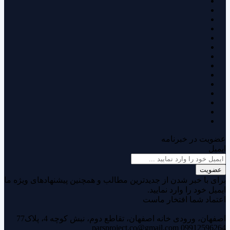
عضویت در خبرنامه
ایمیل
عضویت
برای با خبر شدن از جدیدترین مطالب و همچنین پیشنهادهای ویژه ما
ایمیل خود را وارد نمایید.
اعتماد شما افتخار ماست
اصفهان، ورودی خانه اصفهان، تقاطع دوم، نبش کوچه 4، پلاک77
parsproject.co@gmail.com
09912596264