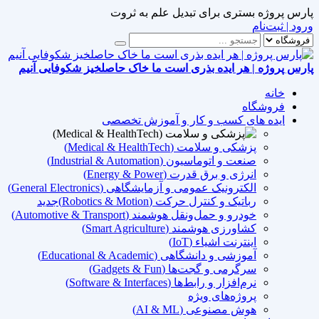
پارس پروژه بستری برای تبدیل علم به ثروت
ورود | ثبت‌نام
پارس پروژه | هر ایده بذری است ما خاک حاصلخیز شکوفایی آنیم
خانه
فروشگاه
ایده های کسب و کار و آموزش تخصصی
پزشکی و سلامت (Medical & HealthTech)
صنعت و اتوماسیون (Industrial & Automation)
انرژی و برق قدرت (Energy & Power)
الکترونیک عمومی و آزمایشگاهی (General Electronics)
رباتیک و کنترل حرکت (Robotics & Motion)
جدید
خودرو و حمل‌ونقل هوشمند (Automotive & Transport)
کشاورزی هوشمند (Smart Agriculture)
اینترنت اشیاء (IoT)
آموزشی و دانشگاهی (Educational & Academic)
سرگرمی و گجت‌ها (Gadgets & Fun)
نرم‌افزار و رابط‌ها (Software & Interfaces)
پروژه‌های ویژه
هوش مصنوعی (AI & ML)