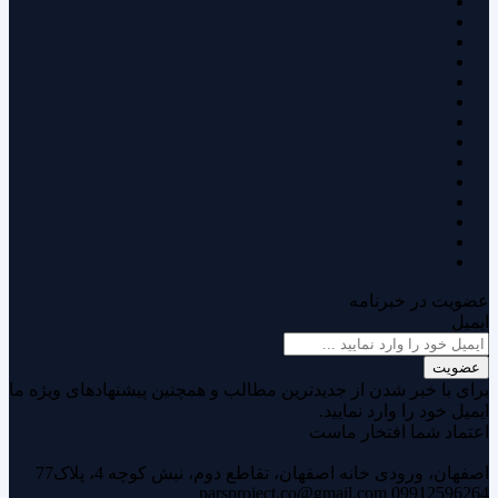
عضویت در خبرنامه
ایمیل
عضویت
برای با خبر شدن از جدیدترین مطالب و همچنین پیشنهادهای ویژه ما
ایمیل خود را وارد نمایید.
اعتماد شما افتخار ماست
اصفهان، ورودی خانه اصفهان، تقاطع دوم، نبش کوچه 4، پلاک77
parsproject.co@gmail.com
09912596264