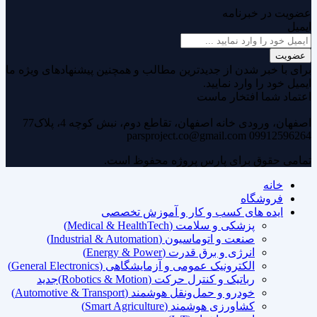
عضویت در خبرنامه
ایمیل
عضویت
برای با خبر شدن از جدیدترین مطالب و همچنین پیشنهادهای ویژه ما
ایمیل خود را وارد نمایید.
اعتماد شما افتخار ماست
اصفهان، ورودی خانه اصفهان، تقاطع دوم، نبش کوچه 4، پلاک77
parsproject.co@gmail.com
09912596264
تمامی حقوق برای پارس پروژه محفوظ است.
خانه
فروشگاه
ایده های کسب و کار و آموزش تخصصی
پزشکی و سلامت (Medical & HealthTech)
صنعت و اتوماسیون (Industrial & Automation)
انرژی و برق قدرت (Energy & Power)
الکترونیک عمومی و آزمایشگاهی (General Electronics)
رباتیک و کنترل حرکت (Robotics & Motion)
جدید
خودرو و حمل‌ونقل هوشمند (Automotive & Transport)
کشاورزی هوشمند (Smart Agriculture)