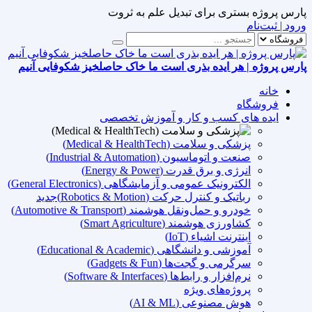
پارس پروژه بستری برای تبدیل علم به ثروت
ورود | ثبت‌نام
پارس پروژه | هر ایده بذری است ما خاک حاصلخیز شکوفایی آنیم
خانه
فروشگاه
ایده های کسب و کار و آموزش تخصصی
پزشکی و سلامت (Medical & HealthTech)
صنعت و اتوماسیون (Industrial & Automation)
انرژی و برق قدرت (Energy & Power)
الکترونیک عمومی و آزمایشگاهی (General Electronics)
رباتیک و کنترل حرکت (Robotics & Motion)
جدید
خودرو و حمل‌ونقل هوشمند (Automotive & Transport)
کشاورزی هوشمند (Smart Agriculture)
اینترنت اشیاء (IoT)
آموزشی و دانشگاهی (Educational & Academic)
سرگرمی و گجت‌ها (Gadgets & Fun)
نرم‌افزار و رابط‌ها (Software & Interfaces)
پروژه‌های ویژه
هوش مصنوعی (AI & ML)