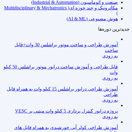
صنعت و اتوماسیون (Industrial & Automation)
مکاترونیک و چند حوزه ای( Multidisciplinary & Mechatronics
)
هوش مصنوعی (AI & ML)
جدیدترین دوره‌ها
آموزش طراحی و ساخت موتور براشلس 30 وات+فایل
ساخت
به زودی
فایل طراحی و آموزش ساخت درایور موتور براشلس 50 کیلو
وات
به زودی
آموزش طراحی درایور براشلس 15 کیلو وات به همراه فایل
طراحی
به زودی
پروژه درایور کنترل برداری 5 کیلو وات مبتنی بر VESC
به زودی
آموزش طراحی کولر آبی خورشیدی به همراه فایل های