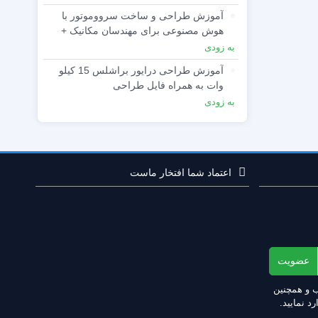
آموزش طراحی و ساخت سرووموتور با
هوش مصنوعی برای مهندسان مکانیک +
فایل‌های پروژه
به زودی
آموزش طراحی درایور براشلس 15 کیلو
وات به همراه فایل طراحی
به زودی
اعتماد شما افتخار ماست
عضویت
ب و همچنین
د نمایید.