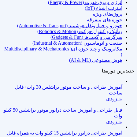
انرژی و برق قدرت (Energy & Power)
اینترنت اشیاء (IoT)
پروژه‌های ویژه
حوزه های متفرقه
خودرو و حمل‌ونقل هوشمند (Automotive & Transport)
رباتیک و کنترل حرکت (Robotics & Motion)
سرگرمی و گجت‌ها (Gadgets & Fun)
صنعت و اتوماسیون (Industrial & Automation)
مکاترونیک و چند حوزه ای( Multidisciplinary & Mechatronics
)
هوش مصنوعی (AI & ML)
جدیدترین دوره‌ها
آموزش طراحی و ساخت موتور براشلس 30 وات+فایل
ساخت
به زودی
فایل طراحی و آموزش ساخت درایور موتور براشلس 50 کیلو
وات
به زودی
آموزش طراحی درایور براشلس 15 کیلو وات به همراه فایل