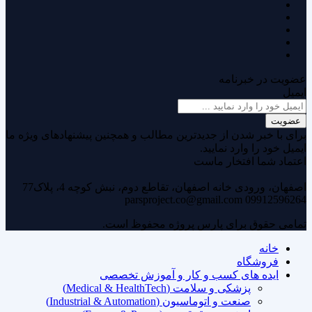
عضویت در خبرنامه
ایمیل
عضویت
برای با خبر شدن از جدیدترین مطالب و همچنین پیشنهادهای ویژه ما
ایمیل خود را وارد نمایید.
اعتماد شما افتخار ماست
اصفهان، ورودی خانه اصفهان، تقاطع دوم، نبش کوچه 4، پلاک77
parsproject.co@gmail.com
09912596264
تمامی حقوق برای پارس پروژه محفوظ است.
خانه
فروشگاه
ایده های کسب و کار و آموزش تخصصی
پزشکی و سلامت (Medical & HealthTech)
صنعت و اتوماسیون (Industrial & Automation)