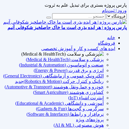
پارس پروژه بستری برای تبدیل علم به ثروت
ورود | ثبت‌نام
پارس پروژه | هر ایده بذری است ما خاک حاصلخیز شکوفایی آنیم
خانه
فروشگاه
ایده های کسب و کار و آموزش تخصصی
پزشکی و سلامت (Medical & HealthTech)
صنعت و اتوماسیون (Industrial & Automation)
انرژی و برق قدرت (Energy & Power)
الکترونیک عمومی و آزمایشگاهی (General Electronics)
رباتیک و کنترل حرکت (Robotics & Motion)
جدید
خودرو و حمل‌ونقل هوشمند (Automotive & Transport)
کشاورزی هوشمند (Smart Agriculture)
اینترنت اشیاء (IoT)
آموزشی و دانشگاهی (Educational & Academic)
سرگرمی و گجت‌ها (Gadgets & Fun)
نرم‌افزار و رابط‌ها (Software & Interfaces)
پروژه‌های ویژه
هوش مصنوعی (AI & ML)