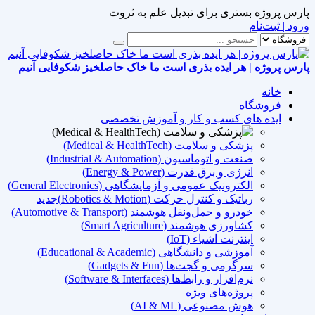
پارس پروژه بستری برای تبدیل علم به ثروت
ورود | ثبت‌نام
پارس پروژه | هر ایده بذری است ما خاک حاصلخیز شکوفایی آنیم
خانه
فروشگاه
ایده های کسب و کار و آموزش تخصصی
پزشکی و سلامت (Medical & HealthTech)
صنعت و اتوماسیون (Industrial & Automation)
انرژی و برق قدرت (Energy & Power)
الکترونیک عمومی و آزمایشگاهی (General Electronics)
رباتیک و کنترل حرکت (Robotics & Motion)
جدید
خودرو و حمل‌ونقل هوشمند (Automotive & Transport)
کشاورزی هوشمند (Smart Agriculture)
اینترنت اشیاء (IoT)
آموزشی و دانشگاهی (Educational & Academic)
سرگرمی و گجت‌ها (Gadgets & Fun)
نرم‌افزار و رابط‌ها (Software & Interfaces)
پروژه‌های ویژه
هوش مصنوعی (AI & ML)