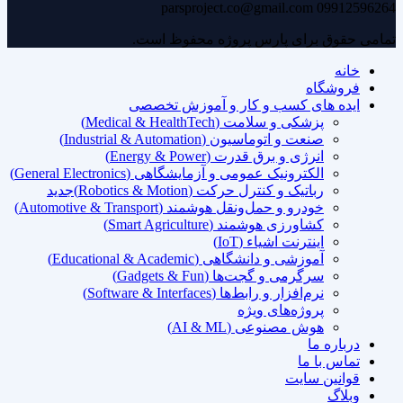
parsproject.co@gmail.com
09912596264
تمامی حقوق برای پارس پروژه محفوظ است.
خانه
فروشگاه
ایده های کسب و کار و آموزش تخصصی
پزشکی و سلامت (Medical & HealthTech)
صنعت و اتوماسیون (Industrial & Automation)
انرژی و برق قدرت (Energy & Power)
الکترونیک عمومی و آزمایشگاهی (General Electronics)
رباتیک و کنترل حرکت (Robotics & Motion)
جدید
خودرو و حمل‌ونقل هوشمند (Automotive & Transport)
کشاورزی هوشمند (Smart Agriculture)
اینترنت اشیاء (IoT)
آموزشی و دانشگاهی (Educational & Academic)
سرگرمی و گجت‌ها (Gadgets & Fun)
نرم‌افزار و رابط‌ها (Software & Interfaces)
پروژه‌های ویژه
هوش مصنوعی (AI & ML)
درباره ما
تماس با ما
قوانین سایت
وبلاگ